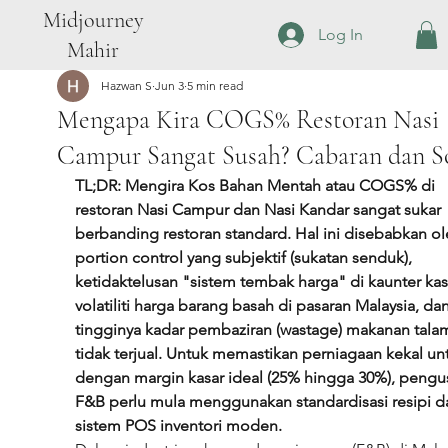
Midjourney
Log In
Mahir
Hazwan S
Jun 3
5 min read
Mengapa Kira COGS% Restoran Nasi
Campur Sangat Susah? Cabaran dan So
TL;DR: Mengira Kos Bahan Mentah atau COGS% di 
restoran Nasi Campur dan Nasi Kandar sangat sukar 
berbanding restoran standard. Hal ini disebabkan ol
portion control yang subjektif (sukatan senduk), 
ketidaktelusan "sistem tembak harga" di kaunter kasi
volatiliti harga barang basah di pasaran Malaysia, dan
tingginya kadar pembaziran (wastage) makanan tala
tidak terjual. Untuk memastikan perniagaan kekal un
dengan margin kasar ideal (25% hingga 30%), pengu
F&B perlu mula menggunakan standardisasi resipi d
sistem POS inventori moden.