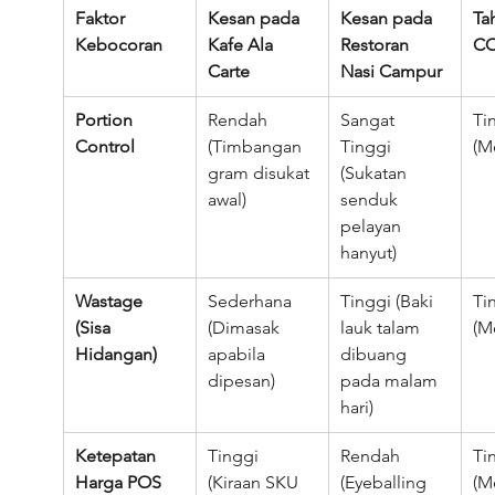
Faktor 
Kesan pada 
Kesan pada 
Ta
Kebocoran
Kafe Ala 
Restoran 
C
Carte
Nasi Campur
Portion 
Rendah 
Sangat 
Ti
Control
(Timbangan 
Tinggi 
(M
gram disukat 
(Sukatan 
awal)
senduk 
pelayan 
hanyut)
Wastage 
Sederhana 
Tinggi (Baki 
Ti
(Sisa 
(Dimasak 
lauk talam 
(M
Hidangan)
apabila 
dibuang 
dipesan)
pada malam 
hari)
Ketepatan 
Tinggi 
Rendah 
Ti
Harga POS
(Kiraan SKU 
(Eyeballing 
(M