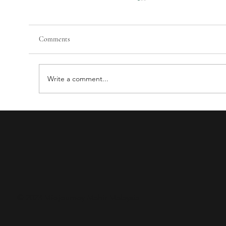
Comments
Write a comment...
5 Kursus Generative AI Terbaik di Malaysia
(Boleh Tuntut HRD Corp 2026)
© 2023 Midjourney Mahir Malaysia