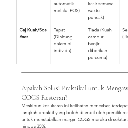
automatik 
kasir semasa 
melalui POS)
waktu 
puncak)
Caj Kuah/Sos 
Tepat 
Tiada (Kuah 
Se
Asas
(Dihitung 
campur 
(J
dalam bil 
banjir 
individu)
diberikan 
percuma)
Apakah Solusi Praktikal untuk Mengaw
COGS Restoran?
Meskipun kesukaran ini kelihatan mencabar, terdapat
langkah proaktif yang boleh diambil oleh pemilik res
untuk menstabilkan margin COGS mereka di sekitar
hingga 35%: