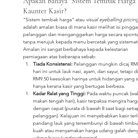
Apakah Bahaya "Sistem Tembak Harga" 
Kaunter Kasir?
"Sistem tembak harga" atau 
visual eyeballing pricin
adalah amalan biasa di mana kasir melihat isi pingga
pelanggan dan menganggarkan harga secara sponta
tanpa merujuk kepada menu bercetak yang sistemati
Amalan ini sangat berbahaya kepada kelestarian 
perniagaan atas beberapa sebab:
Tiada Konsistensi:
 Pelanggan mungkin dicaj RM
hari ini untuk lauk nasi, ayam, dan sayur, tetapi di
RM9.50 keesokan harinya untuk hidangan yang s
hanya kerana kasir yang bertugas berbeza.
Kadar Ralat yang Tinggi:
 Pada waktu puncak (wa
makan tengah hari), kasir terpaksa mengira harg
dengan cepat (purata di bawah 8 saat bagi setia
pelanggan). Kelajuan ini menyebabkan kasir terl
pandang lauk yang tersembunyi di bawah timbu
kuah atau menyamakan harga udang galah den
udang biasa (
under-charging
).