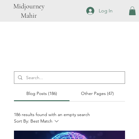
Midjourney
Log In
Mahir
Blog Posts (186)
Other Pages (47)
186 results found with an empty search
Sort By:
Best Match