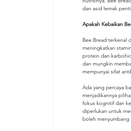
nutrisinya. Bee Bre
dan asid lemak pent
Apakah Kebaikan Be
Bee Bread terkenal d
meningkatkan stamin
protein dan karbohid
dan mungkin membant
mempunyai sifat anti
Ada yang percaya ba
menjadikannya pilih
fokus kognitif dan k
diperlukan untuk me
boleh menyumbang k