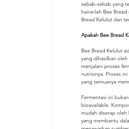
sebab-sebab yang tep
hairanlah Bee Bread 
Bread Kelulut dan te
Apakah Bee Bread Ke
Bee Bread Kelulut a
yang dihasilkan oleh
menjalani proses fer
nutrisinya. Proses i
yang semuanya mema
Fermentasi ini bukan
bioavailable. Kompo
mudah diserap oleh b
yang membantu dalam
menawarkan sumber n