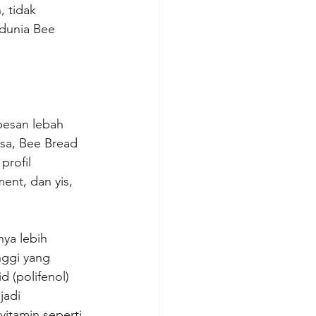
 tidak 
 dunia Bee 
besan lebah 
asa, Bee Bread 
profil 
ent, dan yis, 
nya lebih 
nggi yang 
 (polifenol) 
adi 
itamin seperti 