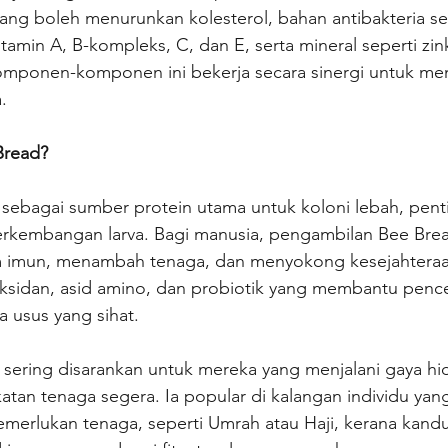
yang boleh menurunkan kolesterol, bahan antibakteria se
itamin A, B-kompleks, C, dan E, serta mineral seperti zin
Komponen-komponen ini bekerja secara sinergi untuk me
.
Bread?
 sebagai sumber protein utama untuk koloni lebah, pent
rkembangan larva. Bagi manusia, pengambilan Bee Brea
m imun, menambah tenaga, dan menyokong kesejahteraa
oksidan, asid amino, dan probiotik yang membantu penc
 usus yang sihat.
d sering disarankan untuk mereka yang menjalani gaya hid
an tenaga segera. Ia popular di kalangan individu yang
g memerlukan tenaga, seperti Umrah atau Haji, kerana kan