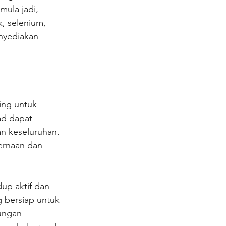
mula jadi, 
k, selenium, 
nyediakan 
ing untuk 
d dapat 
n keseluruhan. 
ernaan dan 
up aktif dan 
 bersiap untuk 
dungan 