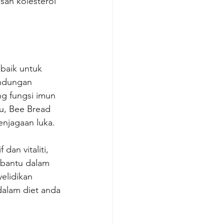
an kolesterol 
baik untuk 
ndungan 
g fungsi imun 
u, Bee Bread 
enjagaan luka.
an vitaliti, 
mbantu dalam 
elidikan 
alam diet anda 