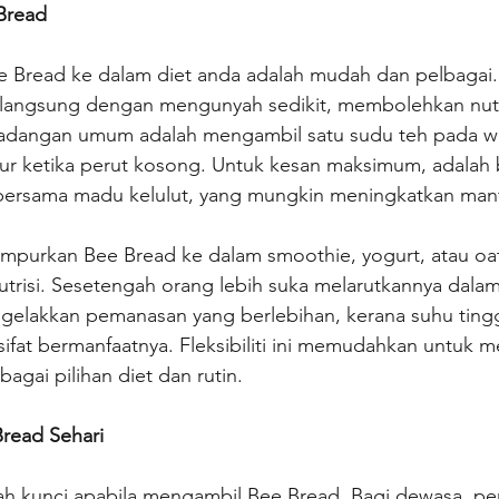
Bread
Bread ke dalam diet anda adalah mudah dan pelbagai.
langsung dengan mengunyah sedikit, membolehkan nutr
adangan umum adalah mengambil satu sudu teh pada wa
idur ketika perut kosong. Untuk kesan maksimum, adalah
ersama madu kelulut, yang mungkin meningkatkan manf
campurkan Bee Bread ke dalam smoothie, yogurt, atau oa
trisi. Sesetengah orang lebih suka melarutkannya dalam
ngelakkan pemanasan yang berlebihan, kerana suhu tingg
ifat bermanfaatnya. Fleksibiliti ini memudahkan untuk 
agai pilihan diet dan rutin.
read Sehari
h kunci apabila mengambil Bee Bread. Bagi dewasa, pe