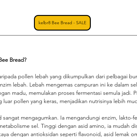
kelbr8 Bee Bread - SALE
Bee Bread?
aripada pollen lebah yang dikumpulkan dari pelbagai bu
nzim lebah. Lebah mengemas campuran ini ke dalam sel-
an madu, memulakan proses fermentasi semula jadi. Pr
uar pollen yang keras, menjadikan nutrisinya lebih mud
 sangat mengagumkan. Ia mengandungi enzim, lakto-fer
metabolisme sel. Tinggi dengan asid amino, ia mudah di
a kaya dengan antioksidan seperti flavonoid, asid lemak 