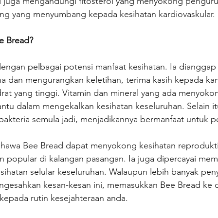
ad juga mengandungi fitosterol yang menyokong pengurus
ing yang menyumbang kepada kesihatan kardiovaskular.
e Bread?
engan pelbagai potensi manfaat kesihatan. Ia dianggap 
a dan mengurangkan keletihan, terima kasih kepada ka
rat yang tinggi. Vitamin dan mineral yang ada menyokon
u dalam mengekalkan kesihatan keseluruhan. Selain it
bakteria semula jadi, menjadikannya bermanfaat untuk p
hawa Bee Bread dapat menyokong kesihatan reproduktif d
an popular di kalangan pasangan. Ia juga dipercayai me
esihatan selular keseluruhan. Walaupun lebih banyak peny
ngesahkan kesan-kesan ini, memasukkan Bee Bread ke d
epada rutin kesejahteraan anda.