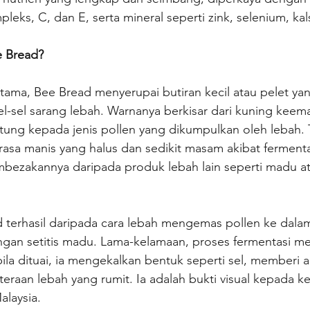
leks, C, dan E, serta mineral seperti zink, selenium, kal
 Bread?
ama, Bee Bread menyerupai butiran kecil atau pelet ya
l-sel sarang lebah. Warnanya berkisar dari kuning keem
tung kepada jenis pollen yang dikumpulkan oleh lebah. 
asa manis yang halus dan sedikit masam akibat fermenta
mbezakannya daripada produk lebah lain seperti madu at
 terhasil daripada cara lebah mengemas pollen ke dalam
gan setitis madu. Lama-kelamaan, proses fermentasi m
ila dituai, ia mengekalkan bentuk seperti sel, memberi
eraan lebah yang rumit. Ia adalah bukti visual kepada kerj
alaysia.