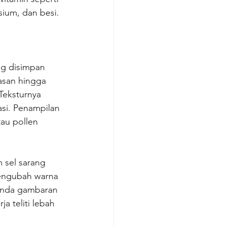
sium, dan besi.
ng disimpan 
asan hingga 
Teksturnya 
si. Penampilan 
au pollen 
 sel sarang 
engubah warna 
 anda gambaran 
a teliti lebah 