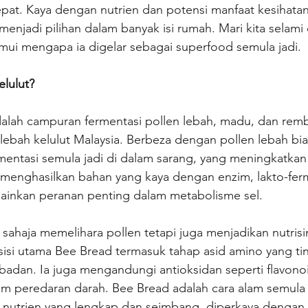
at. Kaya dengan nutrien dan potensi manfaat kesihatan,
menjadi pilihan dalam banyak isi rumah. Mari kita selami
mui mengapa ia digelar sebagai superfood semula jadi.
lulut?
dalah campuran fermentasi pollen lebah, madu, dan rem
 lebah kelulut Malaysia. Berbeza dengan pollen lebah bi
mentasi semula jadi di dalam sarang, yang meningkatkan 
ni menghasilkan bahan yang kaya dengan enzim, lakto-ferm
inkan peranan penting dalam metabolisme sel.
 sahaja memelihara pollen tetapi juga menjadikan nutrisi
sisi utama Bee Bread termasuk tahap asid amino yang ti
adan. Ia juga mengandungi antioksidan seperti flavonoid
 peredaran darah. Bee Bread adalah cara alam semula j
utrien yang lengkap dan seimbang, diperkaya dengan v