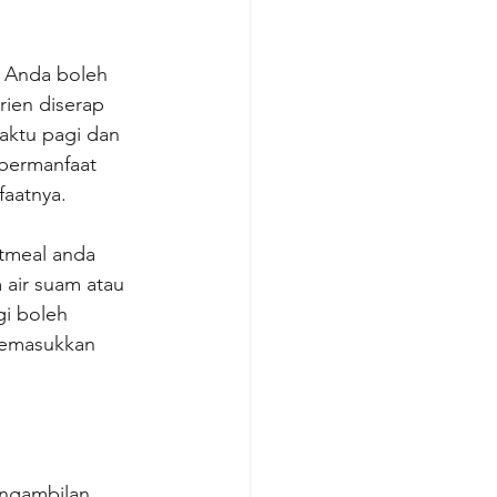
 Anda boleh 
ien diserap 
ktu pagi dan 
 bermanfaat 
aatnya.
tmeal anda 
 air suam atau 
i boleh 
memasukkan 
ngambilan 