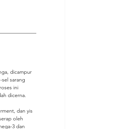
nga, dicampur 
sel sarang 
oses ini 
ah dicerna.
ment, dan yis 
serap oleh 
omega-3 dan 