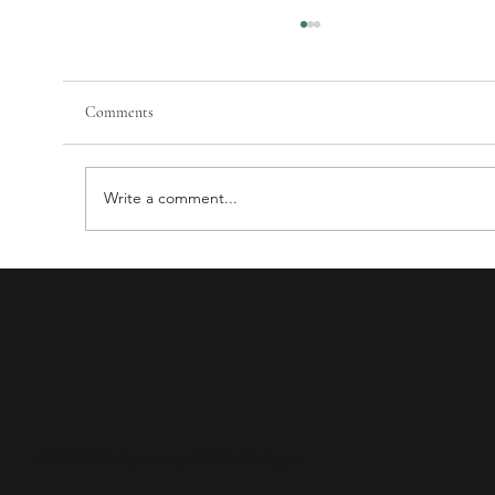
Comments
Write a comment...
Mengapa Kira COGS% Restoran Nasi Campur
Sangat Susah? Cabaran dan Solusi
© 2023 Midjourney Mahir Malaysia