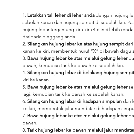
1. 
Letakkan tali leher di leher anda
 dengan hujung leb
sebelah kanan dan hujung sempit di sebelah kiri. Pas
hujung lebar tergantung kira-kira 4-6 inci lebih renda
daripada pinggang anda.
2. 
Silangkan hujung lebar ke atas hujung sempit
 dari
kanan ke kiri, membentuk huruf “X” di bawah dagu 
3. 
Bawa hujung lebar ke atas melalui gelung leher
 da
bawah, kemudian tarik ke bawah ke sebelah kiri.
4. 
Silangkan hujung lebar di belakang hujung sempi
kiri ke kanan.
5. 
Bawa hujung lebar ke atas melalui gelung leher
 se
lagi, kemudian tarik ke bawah ke sebelah kanan.
6. 
Silangkan hujung lebar di hadapan simpulan
 dari 
ke kiri, membentuk jalur mendatar di hadapan simpu
7. 
Bawa hujung lebar ke atas melalui gelung leher
 da
bawah.
8. 
Tarik hujung lebar ke bawah melalui jalur mendata