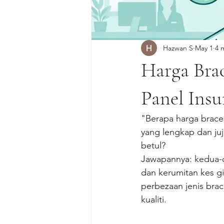
Hazwan S
May 1
4 
Harga Brac
Panel Insu
"Berapa harga braces
yang lengkap dan ju
betul?
Jawapannya: kedua-du
dan kerumitan kes gi
perbezaan jenis brac
kualiti.