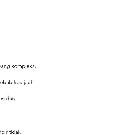
yang kompleks. 
sebab kos jauh 
os dan 
pir tidak 