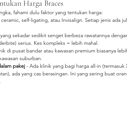
ntukan Harga Braces
gka, fahami dulu faktor yang tentukan harga:
 ceramic, self-ligating, atau Invisalign. Setiap jenis ada j
i yang sekadar sedikit senget berbeza rawatannya denga
nderbite) serius. Kes kompleks = lebih mahal.
linik di pusat bandar atau kawasan premium biasanya lebi
 kawasan suburban.
dalam pakej
 - Ada klinik yang bagi harga all-in (termasuk X
tan), ada yang cas berasingan. Ini yang sering buat orang
.