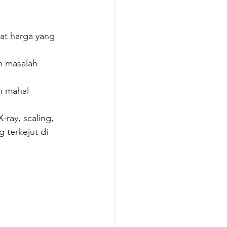
ulat harga yang 
n masalah 
h mahal 
-ray, scaling, 
 terkejut di 