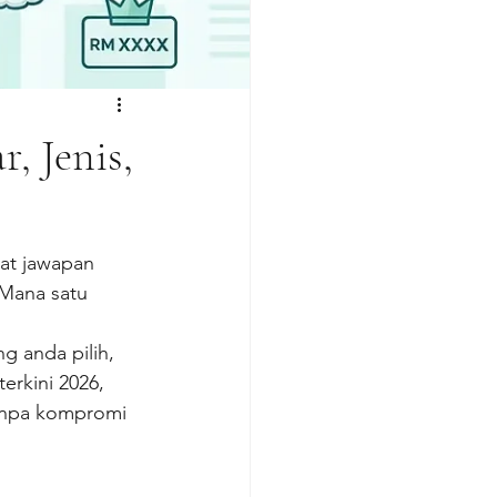
, Jenis,
pat jawapan 
Mana satu 
g anda pilih, 
erkini 2026, 
tanpa kompromi 