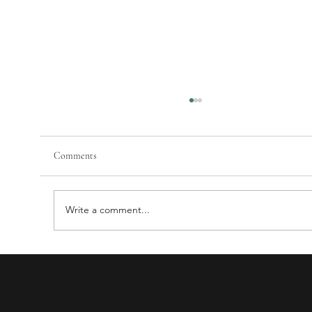
Comments
Write a comment...
Mengapa Kira COGS% Restoran Nasi Campur
Sangat Susah? Cabaran dan Solusi