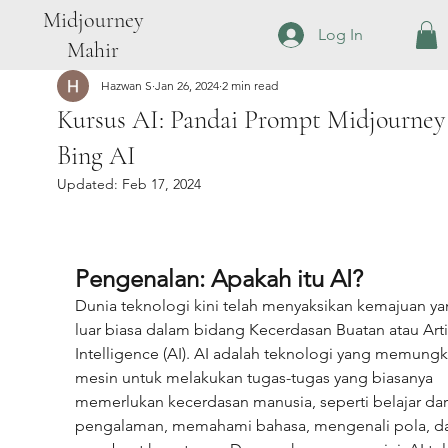
Midjourney
Log In
Mahir
Hazwan S
Jan 26, 2024
2 min read
Kursus AI: Pandai Prompt Midjourney
Bing AI
Updated:
Feb 17, 2024
Pengenalan: Apakah itu AI?
Dunia teknologi kini telah menyaksikan kemajuan ya
luar biasa dalam bidang Kecerdasan Buatan atau Artif
Intelligence (AI). AI adalah teknologi yang memungk
mesin untuk melakukan tugas-tugas yang biasanya 
memerlukan kecerdasan manusia, seperti belajar dar
pengalaman, memahami bahasa, mengenali pola, d