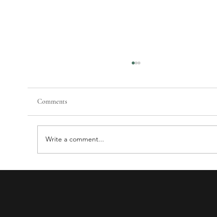
Comments
Write a comment...
Mengapa Kira COGS% Restoran Nasi Campur
Sangat Susah? Cabaran dan Solusi