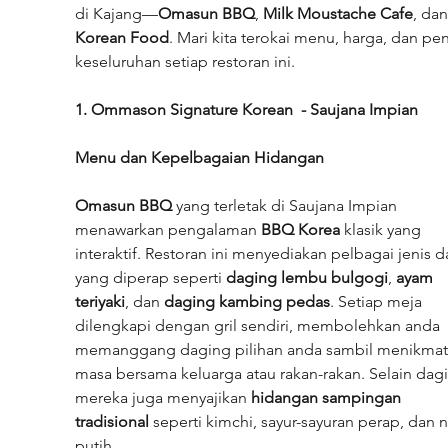
di Kajang—
Omasun BBQ
, 
Milk Moustache Cafe
, dan
Korean Food
. Mari kita terokai menu, harga, dan pen
keseluruhan setiap restoran ini.
1. Ommason Signature Korean  - Saujana Impian
Menu dan Kepelbagaian Hidangan
Omasun BBQ
 yang terletak di Saujana Impian 
menawarkan pengalaman 
BBQ Korea
 klasik yang 
interaktif. Restoran ini menyediakan pelbagai jenis d
yang diperap seperti 
daging lembu bulgogi
, 
ayam 
teriyaki
, dan 
daging kambing pedas
. Setiap meja 
dilengkapi dengan gril sendiri, membolehkan anda 
memanggang daging pilihan anda sambil menikmati
masa bersama keluarga atau rakan-rakan. Selain dagi
mereka juga menyajikan 
hidangan sampingan 
tradisional
 seperti kimchi, sayur-sayuran perap, dan n
putih.