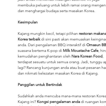
membuka peluang untuk lebih ramai orang mengena
dan menghargai budaya serta masakan Korea.
Kesimpulan
Kajang mungkin kecil, tetapi pilihan 
restoran makana
Korea terbaik
 di sini pasti akan memuaskan keingina
anda. Dari pengalaman BBQ interaktif di 
Omasun B
suasana bertema K-pop di 
Milk Moustache Cafe
, hi
kemudahan penghantaran oleh 
Nara Korean Food
, 
terdapat sesuatu untuk semua orang. Jadi, tunggu a
lagi? Rancang kunjungan anda atau buat pesanan hari
dan nikmati kelezatan masakan Korea di Kajang.
Panggilan untuk Bertindak
Sudahkah anda mencuba mana-mana restoran Korea 
Kajang ini? 
Kongsi pengalaman anda
 di ruangan ko