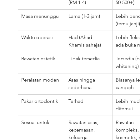
(RM 1-4)
50-500+)
Masa menunggu
Lama (1-3 jam)
Lebih pen
(temu janji)
Waktu operasi
Had (Ahad-
Lebih fleks
Khamis sahaja)
ada buka 
Rawatan estetik
Tidak tersedia
Tersedia (b
whitening)
Peralatan moden
Asas hingga 
Biasanya le
sederhana
canggih
Pakar ortodontik
Terhad
Lebih mud
ditemui
Sesuai untuk
Rawatan asas, 
Rawatan 
kecemasan, 
kompleks, 
keluarga 
kosmetik, k