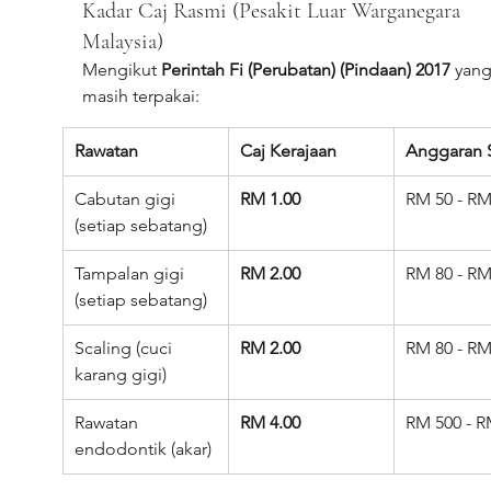
Kadar Caj Rasmi (Pesakit Luar Warganegara 
Malaysia)
Mengikut 
Perintah Fi (Perubatan) (Pindaan) 2017
 yang
masih terpakai:
Rawatan
Caj Kerajaan
Anggaran 
Cabutan gigi 
RM 1.00
RM 50 - RM
(setiap sebatang)
Tampalan gigi 
RM 2.00
RM 80 - RM
(setiap sebatang)
Scaling (cuci 
RM 2.00
RM 80 - RM
karang gigi)
Rawatan 
RM 4.00
RM 500 - R
endodontik (akar)