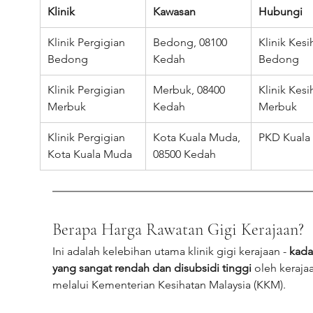
Klinik
Kawasan
Hubungi
Klinik Pergigian 
Bedong, 08100 
Klinik Kesi
Bedong
Kedah
Bedong
Klinik Pergigian 
Merbuk, 08400 
Klinik Kesi
Merbuk
Kedah
Merbuk
Klinik Pergigian 
Kota Kuala Muda, 
PKD Kuala
Kota Kuala Muda
08500 Kedah
Berapa Harga Rawatan Gigi Kerajaan?
Ini adalah kelebihan utama klinik gigi kerajaan - 
kadar
yang sangat rendah dan disubsidi tinggi
 oleh keraja
melalui Kementerian Kesihatan Malaysia (KKM).