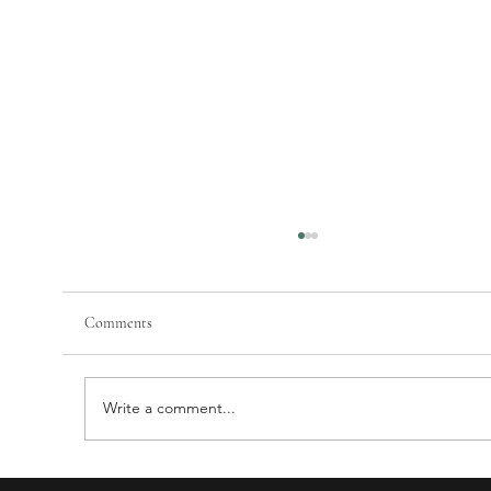
Comments
Write a comment...
Mengapa Kira COGS% Restoran Nasi Campur